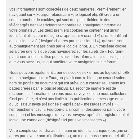
Vos informations sont collectées de deux manières. Premièrement, en
naviguant sur « Fourgon-plaisir.com », le logiciel phpBB créera un
certain nombre de cookies, qui sont des petits fichiers textes
téléchargés dans les fichiers temporaires du navigateur Internet de
votre ordinateur. Les deux premiers cookies ne contiennent qu’un
identifiant utilisateur (désigné ci-après par « user-id ») et un identifiant
de session invité (désigné ci-après par « session-id »), qui vous sont
automatiquement assignés par le logiciel phpBB. Un troisième cookie
sera créé une fois que vous naviguerez sur les sujets de « Fourgon-
plaisir.com » et est utilisé pour stocker les informations sur les sujets
que vous avez lus, ce qui améliore votre navigation sur le forum.
Nous pouvons également créer des cookies externes au logiciel phpBB
tout en naviguant sur « Fourgon-plaisir.com », bien que ceux-ci soient
hors de portée du document qui est prévu pour couvrir seulement les
pages créées par le logiciel phpBB. La seconde manière est de
récupérer l’information que vous nous envoyez et que nous collectons.
Ceci peut être, et n’est pas limité à : la publication de message en tant
qu’utilisateur invité (désignée ci-après par « messages invités »),
l’enregistrement sur « Fourgon-plaisir.com » (désignée ici par « votre
compte ») et les messages que vous envoyez après l’enregistrement et
lors d’une connexion (désignés ici par « vos messages »).
Votre compte contiendra au minimum un identifiant unique (désigné ci-
après par « votre nom d’utilisateur »), un mot de passe personnel utilisé