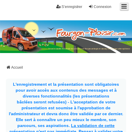
S’enregistrer
Connexion
Fourgon-plaisir.com
Forum de conseils et d'entraide des utilisateurs de fourgons, fourgons
aménagés, vans et de camping-car. Partagez votre expérience.
Accueil
L'enregistrement et la présentation sont obligatoires
pour avoir accès aux contenus des messages et à
diverses fonctionnalités (les présentations
bâclées seront refusées) - L'acceptation de votre
présentation est soumise à l'approbation de
l'administrateur et devra donc être validée par ce dernier.
Elle sert à connaître un peu mieux le membre, son
parcours, ses aspirations.
La validation de cette
présentation n'est pas immédiate
. Pensez à valider votre