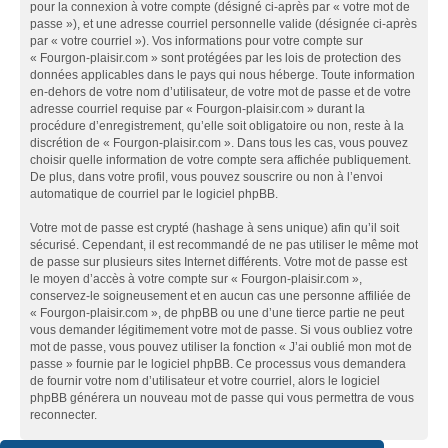
pour la connexion à votre compte (désigné ci-après par « votre mot de
passe »), et une adresse courriel personnelle valide (désignée ci-après
par « votre courriel »). Vos informations pour votre compte sur
« Fourgon-plaisir.com » sont protégées par les lois de protection des
données applicables dans le pays qui nous héberge. Toute information
en-dehors de votre nom d’utilisateur, de votre mot de passe et de votre
adresse courriel requise par « Fourgon-plaisir.com » durant la
procédure d’enregistrement, qu’elle soit obligatoire ou non, reste à la
discrétion de « Fourgon-plaisir.com ». Dans tous les cas, vous pouvez
choisir quelle information de votre compte sera affichée publiquement.
De plus, dans votre profil, vous pouvez souscrire ou non à l’envoi
automatique de courriel par le logiciel phpBB.
Votre mot de passe est crypté (hashage à sens unique) afin qu’il soit
sécurisé. Cependant, il est recommandé de ne pas utiliser le même mot
de passe sur plusieurs sites Internet différents. Votre mot de passe est
le moyen d’accès à votre compte sur « Fourgon-plaisir.com »,
conservez-le soigneusement et en aucun cas une personne affiliée de
« Fourgon-plaisir.com », de phpBB ou une d’une tierce partie ne peut
vous demander légitimement votre mot de passe. Si vous oubliez votre
mot de passe, vous pouvez utiliser la fonction « J’ai oublié mon mot de
passe » fournie par le logiciel phpBB. Ce processus vous demandera
de fournir votre nom d’utilisateur et votre courriel, alors le logiciel
phpBB générera un nouveau mot de passe qui vous permettra de vous
reconnecter.