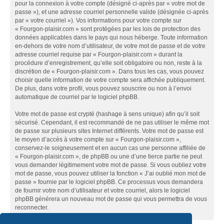
pour la connexion à votre compte (désigné ci-après par « votre mot de
passe »), et une adresse courriel personnelle valide (désignée ci-après
par « votre courriel »). Vos informations pour votre compte sur
« Fourgon-plaisir.com » sont protégées par les lois de protection des
données applicables dans le pays qui nous héberge. Toute information
en-dehors de votre nom d’utilisateur, de votre mot de passe et de votre
adresse courriel requise par « Fourgon-plaisir.com » durant la
procédure d’enregistrement, qu’elle soit obligatoire ou non, reste à la
discrétion de « Fourgon-plaisir.com ». Dans tous les cas, vous pouvez
choisir quelle information de votre compte sera affichée publiquement.
De plus, dans votre profil, vous pouvez souscrire ou non à l’envoi
automatique de courriel par le logiciel phpBB.
Votre mot de passe est crypté (hashage à sens unique) afin qu’il soit
sécurisé. Cependant, il est recommandé de ne pas utiliser le même mot
de passe sur plusieurs sites Internet différents. Votre mot de passe est
le moyen d’accès à votre compte sur « Fourgon-plaisir.com »,
conservez-le soigneusement et en aucun cas une personne affiliée de
« Fourgon-plaisir.com », de phpBB ou une d’une tierce partie ne peut
vous demander légitimement votre mot de passe. Si vous oubliez votre
mot de passe, vous pouvez utiliser la fonction « J’ai oublié mon mot de
passe » fournie par le logiciel phpBB. Ce processus vous demandera
de fournir votre nom d’utilisateur et votre courriel, alors le logiciel
phpBB générera un nouveau mot de passe qui vous permettra de vous
reconnecter.