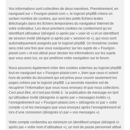
Vos informations sont collectées de deux manières. Premièrement, en
naviguant sur « Fourgon-plaisir.com », le logiciel phpBB créera un
certain nombre de cookies, qui sont des petits fichiers textes
téléchargés dans les fichiers temporaires du navigateur Internet de
votre ordinateur. Les deux premiers cookies ne contiennent qu’un
identifiant utilisateur (désigné ci-après par « user-id ») et un identifiant
de session invité (désigné ci-après par « session-id »), qui vous sont
automatiquement assignés par le logiciel phpBB. Un troisième cookie
sera créé une fois que vous naviguerez sur les sujets de « Fourgon-
plaisir.com » et est utilisé pour stocker les informations sur les sujets
que vous avez lus, ce qui améliore votre navigation sur le forum.
Nous pouvons également créer des cookies externes au logiciel phpBB
tout en naviguant sur « Fourgon-plaisir.com », bien que ceux-ci soient
hors de portée du document qui est prévu pour couvrir seulement les
pages créées par le logiciel phpBB. La seconde manière est de
récupérer l’information que vous nous envoyez et que nous collectons.
Ceci peut être, et n’est pas limité à : la publication de message en tant
qu’utilisateur invité (désignée ci-après par « messages invités »),
l’enregistrement sur « Fourgon-plaisir.com » (désignée ici par « votre
compte ») et les messages que vous envoyez après l’enregistrement et
lors d’une connexion (désignés ici par « vos messages »).
Votre compte contiendra au minimum un identifiant unique (désigné ci-
après par « votre nom d’utilisateur »), un mot de passe personnel utilisé