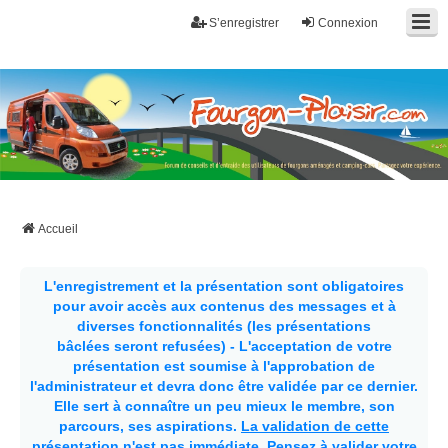
S’enregistrer
Connexion
Fourgon-plaisir.com
Forum de conseils et d'entraide des utilisateurs de fourgons, fourgons
aménagés, vans et de camping-car. Partagez votre expérience.
Accueil
L'enregistrement et la présentation sont obligatoires
pour avoir accès aux contenus des messages et à
diverses fonctionnalités (les présentations
bâclées seront refusées) - L'acceptation de votre
présentation est soumise à l'approbation de
l'administrateur et devra donc être validée par ce dernier.
Elle sert à connaître un peu mieux le membre, son
parcours, ses aspirations.
La validation de cette
présentation n'est pas immédiate
. Pensez à valider votre