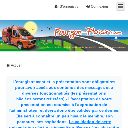
S’enregistrer
Connexion
Fourgon-plaisir.com
Forum de conseils et d'entraide des utilisateurs de fourgons, fourgons
aménagés, vans et de camping-car. Partagez votre expérience.
Accueil
L'enregistrement et la présentation sont obligatoires
pour avoir accès aux contenus des messages et à
diverses fonctionnalités (les présentations
bâclées seront refusées) - L'acceptation de votre
présentation est soumise à l'approbation de
l'administrateur et devra donc être validée par ce dernier.
Elle sert à connaître un peu mieux le membre, son
parcours, ses aspirations.
La validation de cette
présentation n'est pas immédiate
. Pensez à valider votre