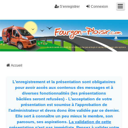
S’enregistrer
Connexion
Fourgon-plaisir.com
Forum de conseils et d'entraide des utilisateurs de fourgons, fourgons
aménagés, vans et de camping-car. Partagez votre expérience.
Accueil
L'enregistrement et la présentation sont obligatoires
pour avoir accès aux contenus des messages et à
diverses fonctionnalités (les présentations
bâclées seront refusées) - L'acceptation de votre
présentation est soumise à l'approbation de
l'administrateur et devra donc être validée par ce dernier.
Elle sert à connaître un peu mieux le membre, son
parcours, ses aspirations.
La validation de cette
présentation n'est pas immédiate
. Pensez à valider votre