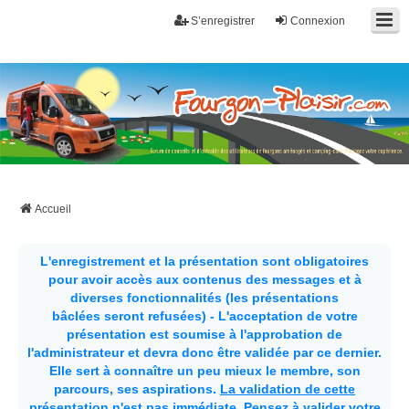
S’enregistrer
Connexion
Fourgon-plaisir.com
Forum de conseils et d'entraide des utilisateurs de fourgons, fourgons
aménagés, vans et de camping-car. Partagez votre expérience.
Accueil
L'enregistrement et la présentation sont obligatoires
pour avoir accès aux contenus des messages et à
diverses fonctionnalités (les présentations
bâclées seront refusées) - L'acceptation de votre
présentation est soumise à l'approbation de
l'administrateur et devra donc être validée par ce dernier.
Elle sert à connaître un peu mieux le membre, son
parcours, ses aspirations.
La validation de cette
présentation n'est pas immédiate
. Pensez à valider votre