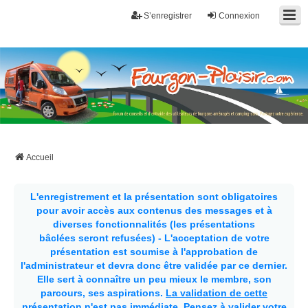
S’enregistrer
Connexion
Fourgon-plaisir.com
Forum de conseils et d'entraide des utilisateurs de fourgons, fourgons
aménagés, vans et de camping-car. Partagez votre expérience.
Accueil
L'enregistrement et la présentation sont obligatoires
pour avoir accès aux contenus des messages et à
diverses fonctionnalités (les présentations
bâclées seront refusées) - L'acceptation de votre
présentation est soumise à l'approbation de
l'administrateur et devra donc être validée par ce dernier.
Elle sert à connaître un peu mieux le membre, son
parcours, ses aspirations.
La validation de cette
présentation n'est pas immédiate
. Pensez à valider votre