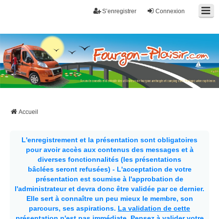
S’enregistrer
Connexion
Fourgon-plaisir.com
Forum de conseils et d'entraide des utilisateurs de fourgons, fourgons
aménagés, vans et de camping-car. Partagez votre expérience.
Accueil
L'enregistrement et la présentation sont obligatoires
pour avoir accès aux contenus des messages et à
diverses fonctionnalités (les présentations
bâclées seront refusées) - L'acceptation de votre
présentation est soumise à l'approbation de
l'administrateur et devra donc être validée par ce dernier.
Elle sert à connaître un peu mieux le membre, son
parcours, ses aspirations.
La validation de cette
présentation n'est pas immédiate
. Pensez à valider votre