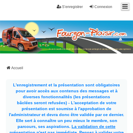
S’enregistrer
Connexion
Fourgon-plaisir.com
Forum de conseils et d'entraide des utilisateurs de fourgons, fourgons
aménagés, vans et de camping-car. Partagez votre expérience.
Accueil
L'enregistrement et la présentation sont obligatoires
pour avoir accès aux contenus des messages et à
diverses fonctionnalités (les présentations
bâclées seront refusées) - L'acceptation de votre
présentation est soumise à l'approbation de
l'administrateur et devra donc être validée par ce dernier.
Elle sert à connaître un peu mieux le membre, son
parcours, ses aspirations.
La validation de cette
présentation n'est pas immédiate
. Pensez à valider votre