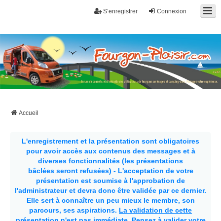
S’enregistrer
Connexion
Fourgon-plaisir.com
Forum de conseils et d'entraide des utilisateurs de fourgons, fourgons
aménagés, vans et de camping-car. Partagez votre expérience.
Accueil
L'enregistrement et la présentation sont obligatoires
pour avoir accès aux contenus des messages et à
diverses fonctionnalités (les présentations
bâclées seront refusées) - L'acceptation de votre
présentation est soumise à l'approbation de
l'administrateur et devra donc être validée par ce dernier.
Elle sert à connaître un peu mieux le membre, son
parcours, ses aspirations.
La validation de cette
présentation n'est pas immédiate
. Pensez à valider votre