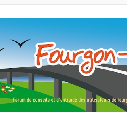
ns, fourgons aménagés, vans et de camping-car. Partagez votre expérie