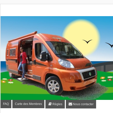
Fourgon-plaisir.com
Forum de conseils et d'entraide des utilisateurs de fourgo
FAQ
Carte des Membres
Règles
Nous contacter