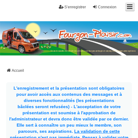
S’enregistrer
Connexion
Fourgon-plaisir.com
Forum de conseils et d'entraide des utilisateurs de fourgons, fourgons
aménagés, vans et de camping-car. Partagez votre expérience.
Accueil
L'enregistrement et la présentation sont obligatoires
pour avoir accès aux contenus des messages et à
diverses fonctionnalités (les présentations
bâclées seront refusées) - L'acceptation de votre
présentation est soumise à l'approbation de
l'administrateur et devra donc être validée par ce dernier.
Elle sert à connaître un peu mieux le membre, son
parcours, ses aspirations.
La validation de cette
présentation n'est pas immédiate
. Pensez à valider votre