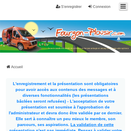
S’enregistrer
Connexion
Fourgon-plaisir.com
Forum de conseils et d'entraide des utilisateurs de fourgons, fourgons
aménagés, vans et de camping-car. Partagez votre expérience.
Accueil
L'enregistrement et la présentation sont obligatoires
pour avoir accès aux contenus des messages et à
diverses fonctionnalités (les présentations
bâclées seront refusées) - L'acceptation de votre
présentation est soumise à l'approbation de
l'administrateur et devra donc être validée par ce dernier.
Elle sert à connaître un peu mieux le membre, son
parcours, ses aspirations.
La validation de cette
présentation n'est pas immédiate
. Pensez à valider votre