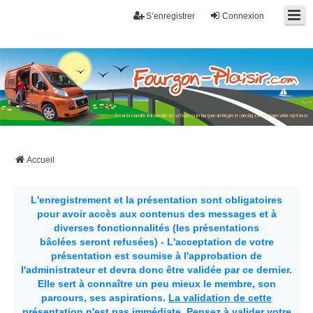
S’enregistrer
Connexion
Fourgon-plaisir.com
Forum de conseils et d'entraide des utilisateurs de fourgons, fourgons
aménagés, vans et de camping-car. Partagez votre expérience.
Accueil
L'enregistrement et la présentation sont obligatoires
pour avoir accès aux contenus des messages et à
diverses fonctionnalités (les présentations
bâclées seront refusées) - L'acceptation de votre
présentation est soumise à l'approbation de
l'administrateur et devra donc être validée par ce dernier.
Elle sert à connaître un peu mieux le membre, son
parcours, ses aspirations.
La validation de cette
présentation n'est pas immédiate
. Pensez à valider votre