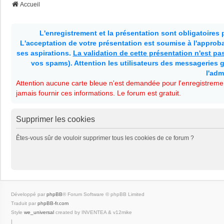
Accueil
L'enregistrement et la présentation sont obligatoires
L'acceptation de votre présentation est soumise à l'approbat
ses aspirations.
La validation de cette présentation n'est p
vos spams). Attention les utilisateurs des messageries g
l'adm
Attention aucune carte bleue n'est demandée pour l'enregistremen
jamais fournir ces informations. Le forum est gratuit.
Supprimer les cookies
Êtes-vous sûr de vouloir supprimer tous les cookies de ce forum ?
Développé par
phpBB
® Forum Software © phpBB Limited
Traduit par
phpBB-fr.com
Style
we_universal
created by INVENTEA & v12mike
|