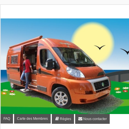
Fourgon-plaisir.com
Forum de conseils et d'entraide des utilisateurs de fourgo
FAQ
Carte des Membres
Règles
Nous contacter