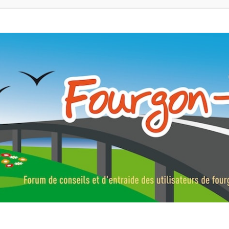
ns, fourgons aménagés, vans et de camping-car. Partagez votre expérie