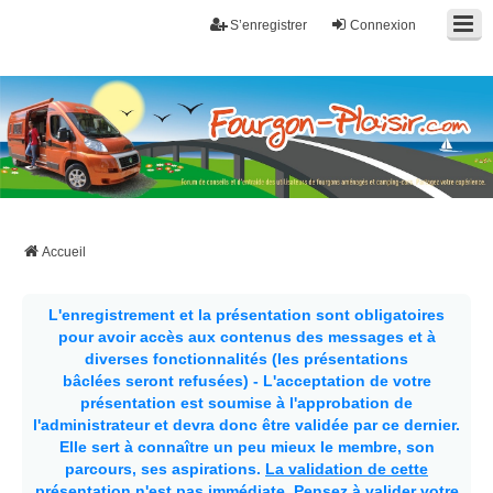
S’enregistrer
Connexion
Fourgon-plaisir.com
Forum de conseils et d'entraide des utilisateurs de fourgons, fourgons
aménagés, vans et de camping-car. Partagez votre expérience.
Accueil
L'enregistrement et la présentation sont obligatoires
pour avoir accès aux contenus des messages et à
diverses fonctionnalités (les présentations
bâclées seront refusées) - L'acceptation de votre
présentation est soumise à l'approbation de
l'administrateur et devra donc être validée par ce dernier.
Elle sert à connaître un peu mieux le membre, son
parcours, ses aspirations.
La validation de cette
présentation n'est pas immédiate
. Pensez à valider votre