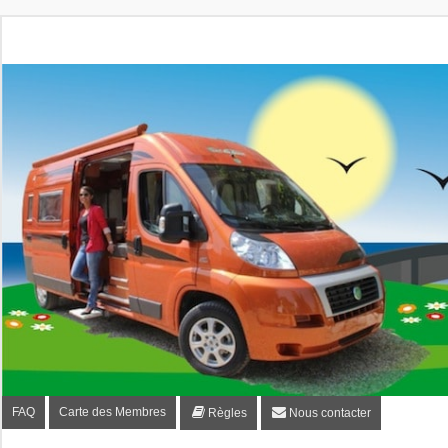
Fourgon-plaisir.com
Forum de conseils et d'entraide des utilisateurs de fourgo
FAQ
Carte des Membres
Règles
Nous contacter