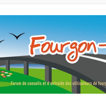
ns, fourgons aménagés, vans et de camping-car. Partagez votre expérie