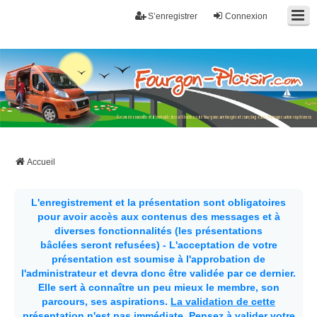
S’enregistrer
Connexion
Fourgon-plaisir.com
Forum de conseils et d'entraide des utilisateurs de fourgons, fourgons
aménagés, vans et de camping-car. Partagez votre expérience.
Accueil
L'enregistrement et la présentation sont obligatoires
pour avoir accès aux contenus des messages et à
diverses fonctionnalités (les présentations
bâclées seront refusées) - L'acceptation de votre
présentation est soumise à l'approbation de
l'administrateur et devra donc être validée par ce dernier.
Elle sert à connaître un peu mieux le membre, son
parcours, ses aspirations.
La validation de cette
présentation n'est pas immédiate
. Pensez à valider votre