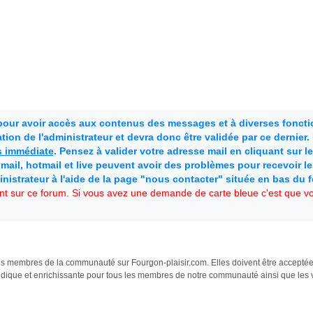
 pour avoir accès aux contenus des messages et à diverses fonctio
ion de l'administrateur et devra donc être validée par ce dernier
as immédiate
. Pensez à valider votre adresse mail en cliquant sur le 
mail, hotmail et live peuvent avoir des problèmes pour recevoir l
inistrateur à l'aide de la page "nous contacter" située en bas du 
t sur ce forum. Si vous avez une demande de carte bleue c'est que vou
s les membres de la communauté sur Fourgon-plaisir.com. Elles doivent être accepté
udique et enrichissante pour tous les membres de notre communauté ainsi que les v