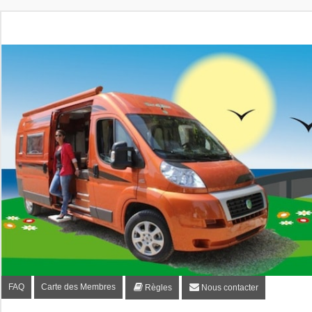
Fourgon-plaisir.com
Forum de conseils et d'entraide des utilisateurs de fourgo
FAQ
Carte des Membres
Règles
Nous contacter