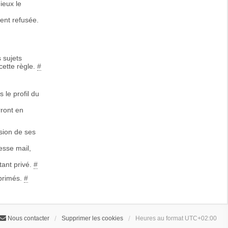
ieux le
ent refusée.
 sujets
cette règle.
#
 le profil du
rront en
sion de ses
esse mail,
tant privé.
#
primés.
#
Nous contacter
Supprimer les cookies
Heures au format
UTC+02:00