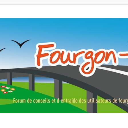
ns, fourgons aménagés, vans et de camping-car. Partagez votre expérie