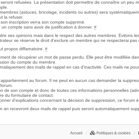
s seront refusées. La présentation doit permettre de connaître un peu m
ple.
embres (astuces, bricolage, incidents ou autres) sera systématiquem
t la refuser.
son inscription verra son compte supprimé.
 un compte sans avoir de justification à donner.
#
re ses opinions mais dans le respect des autres membres. Evitons les
istrateur se réserve le droit d'exclure un membre qui ne respecterai pas 
ut propos diffamatoire.
#
mment de récupérer un mot de passe perdu. Elle peut être modifiée dans
ression du compte du membre.
omatiquement des mails de rappel en cas d'inactivité. Ces mails ne pou
appartiennent au forum. Il ne peut en aucun cas demander la suppres
 forum.
on de son compte et donc de toutes ces informations personnelles (adr
re du formulaire de contact.
nner d'explications concernant la décision de suppression, ce forum é
n an recevront deux mails de rappel puis seront automatiquement sup
Accueil
Politiques & cookies