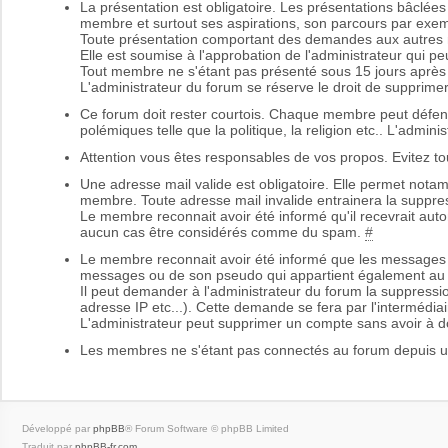
La présentation est obligatoire. Les présentations bâclée
membre et surtout ses aspirations, son parcours par exem
Toute présentation comportant des demandes aux autres m
Elle est soumise à l'approbation de l'administrateur qui peu
Tout membre ne s'étant pas présenté sous 15 jours après 
L'administrateur du forum se réserve le droit de supprimer
Ce forum doit rester courtois. Chaque membre peut défend
polémiques telle que la politique, la religion etc.. L'admin
Attention vous êtes responsables de vos propos. Evitez to
Une adresse mail valide est obligatoire. Elle permet nota
membre. Toute adresse mail invalide entrainera la supp
Le membre reconnait avoir été informé qu'il recevrait aut
aucun cas être considérés comme du spam.
#
Le membre reconnait avoir été informé que les messages 
messages ou de son pseudo qui appartient également au
Il peut demander à l'administrateur du forum la suppressi
adresse IP etc...). Cette demande se fera par l'intermédiai
L'administrateur peut supprimer un compte sans avoir à do
Les membres ne s'étant pas connectés au forum depuis u
Développé par
phpBB
® Forum Software © phpBB Limited
Traduit par
phpBB-fr.com