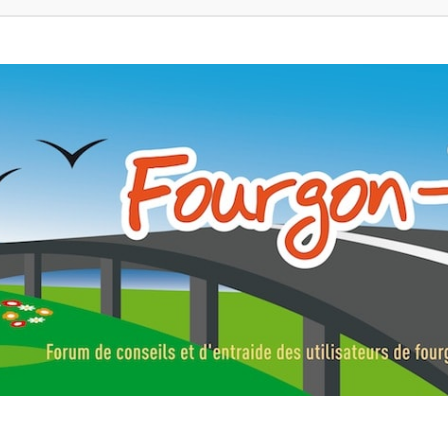
ns, fourgons aménagés, vans et de camping-car. Partagez votre expérie