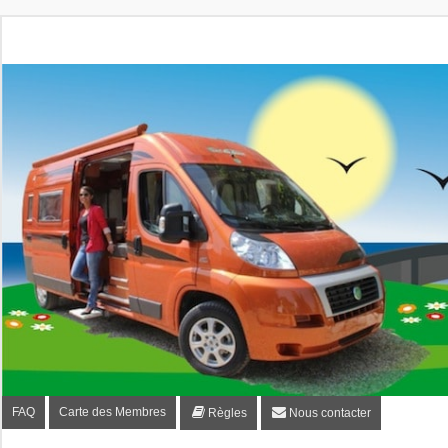
Fourgon-plaisir.com
Forum de conseils et d'entraide des utilisateurs de fourgo
FAQ
Carte des Membres
Règles
Nous contacter