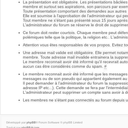
La présentation est obligatoire. Les présentations bâclée
membre et surtout ses aspirations, son parcours par exem
Toute présentation comportant des demandes aux autres m
Elle est soumise à l'approbation de l'administrateur qui peu
Tout membre ne s'étant pas présenté sous 15 jours après 
L'administrateur du forum se réserve le droit de supprimer
Ce forum doit rester courtois. Chaque membre peut défend
polémiques telle que la politique, la religion etc.. L'admin
Attention vous êtes responsables de vos propos. Evitez to
Une adresse mail valide est obligatoire. Elle permet nota
membre. Toute adresse mail invalide entrainera la supp
Le membre reconnait avoir été informé qu'il recevrait aut
aucun cas être considérés comme du spam.
#
Le membre reconnait avoir été informé que les messages 
messages ou de son pseudo qui appartient également au
Il peut demander à l'administrateur du forum la suppressi
adresse IP etc...). Cette demande se fera par l'intermédiai
L'administrateur peut supprimer un compte sans avoir à do
Les membres ne s'étant pas connectés au forum depuis u
Développé par
phpBB
® Forum Software © phpBB Limited
Traduit par
phpBB-fr.com