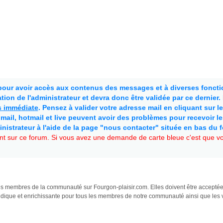
 pour avoir accès aux contenus des messages et à diverses fonctio
ion de l'administrateur et devra donc être validée par ce dernier
as immédiate
. Pensez à valider votre adresse mail en cliquant sur le 
mail, hotmail et live peuvent avoir des problèmes pour recevoir l
inistrateur à l'aide de la page "nous contacter" située en bas du 
t sur ce forum. Si vous avez une demande de carte bleue c'est que vou
s les membres de la communauté sur Fourgon-plaisir.com. Elles doivent être accepté
udique et enrichissante pour tous les membres de notre communauté ainsi que les v