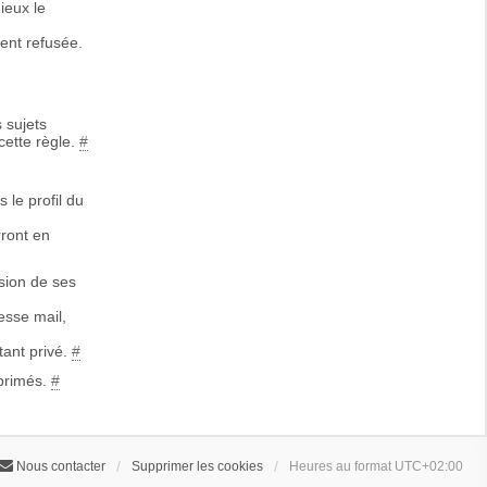
ieux le
ent refusée.
 sujets
cette règle.
#
 le profil du
rront en
sion de ses
esse mail,
tant privé.
#
primés.
#
Nous contacter
Supprimer les cookies
Heures au format
UTC+02:00