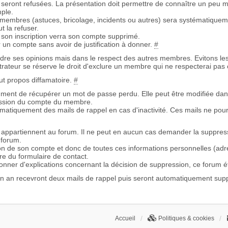
s seront refusées. La présentation doit permettre de connaître un peu m
ple.
embres (astuces, bricolage, incidents ou autres) sera systématiquem
t la refuser.
son inscription verra son compte supprimé.
 un compte sans avoir de justification à donner.
#
re ses opinions mais dans le respect des autres membres. Evitons les
istrateur se réserve le droit d'exclure un membre qui ne respecterai pas 
ut propos diffamatoire.
#
mment de récupérer un mot de passe perdu. Elle peut être modifiée dans
ression du compte du membre.
omatiquement des mails de rappel en cas d'inactivité. Ces mails ne pou
appartiennent au forum. Il ne peut en aucun cas demander la suppres
 forum.
on de son compte et donc de toutes ces informations personnelles (adr
re du formulaire de contact.
nner d'explications concernant la décision de suppression, ce forum é
n an recevront deux mails de rappel puis seront automatiquement sup
Accueil
Politiques & cookies