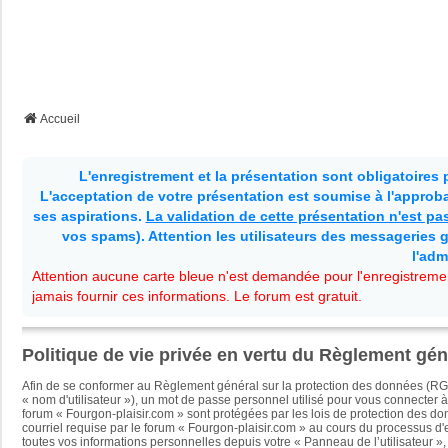
Accueil
L'enregistrement et la présentation sont obligatoires
L'acceptation de votre présentation est soumise à l'approbat
ses aspirations.
La validation de cette présentation n'est p
vos spams). Attention les utilisateurs des messageries g
l'adm
Attention aucune carte bleue n'est demandée pour l'enregistremen
jamais fournir ces informations. Le forum est gratuit.
Politique de vie privée en vertu du Règlement gé
Afin de se conformer au Règlement général sur la protection des données (RG
« nom d'utilisateur »), un mot de passe personnel utilisé pour vous connecter à
forum « Fourgon-plaisir.com » sont protégées par les lois de protection des do
courriel requise par le forum « Fourgon-plaisir.com » au cours du processus d'en
toutes vos informations personnelles depuis votre « Panneau de l’utilisateur »