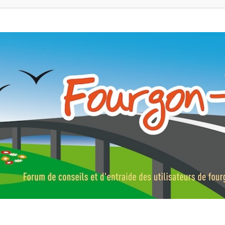
ns, fourgons aménagés, vans et de camping-car. Partagez votre expérie