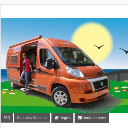
Fourgon-plaisir.com
Forum de conseils et d'entraide des utilisateurs de fourgo
FAQ
Carte des Membres
Règles
Nous contacter