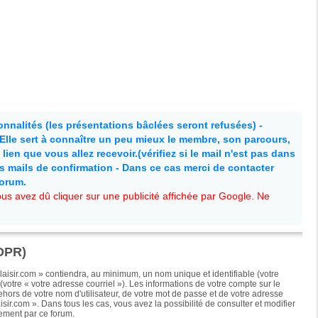
nnalités (les présentations bâclées seront refusées) -
. Elle sert à connaître un peu mieux le membre, son parcours,
lien que vous allez recevoir.(vérifiez si le mail n'est pas dans
es mails de confirmation - Dans ce cas merci de contacter
forum.
s avez dû cliquer sur une publicité affichée par Google. Ne
GDPR)
isir.com » contiendra, au minimum, un nom unique et identifiable (votre
votre « votre adresse courriel »). Les informations de votre compte sur le
hors de votre nom d'utilisateur, de votre mot de passe et de votre adresse
sir.com ». Dans tous les cas, vous avez la possibilité de consulter et modifier
uement par ce forum.