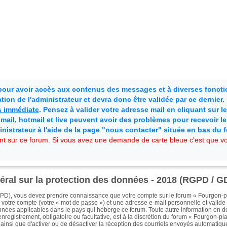
 pour avoir accès aux contenus des messages et à diverses fonctio
ion de l'administrateur et devra donc être validée par ce dernier
as immédiate
. Pensez à valider votre adresse mail en cliquant sur le 
mail, hotmail et live peuvent avoir des problèmes pour recevoir l
inistrateur à l'aide de la page "nous contacter" située en bas du 
t sur ce forum. Si vous avez une demande de carte bleue c'est que vou
néral sur la protection des données - 2018 (RGPD / 
PD), vous devez prendre connaissance que votre compte sur le forum « Fourgon-pla
 votre compte (votre « mot de passe ») et une adresse e-mail personnelle et valide (
nnées applicables dans le pays qui héberge ce forum. Toute autre information en de
registrement, obligatoire ou facultative, est à la discrétion du forum « Fourgon-plai
, ainsi que d'activer ou de désactiver la réception des courriels envoyés automatiq