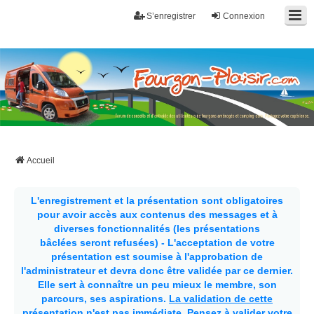
S’enregistrer
Connexion
Fourgon-plaisir.com
Forum de conseils et d'entraide des utilisateurs de fourgons, fourgons
aménagés, vans et de camping-car. Partagez votre expérience.
Accueil
L'enregistrement et la présentation sont obligatoires
pour avoir accès aux contenus des messages et à
diverses fonctionnalités (les présentations
bâclées seront refusées) - L'acceptation de votre
présentation est soumise à l'approbation de
l'administrateur et devra donc être validée par ce dernier.
Elle sert à connaître un peu mieux le membre, son
parcours, ses aspirations.
La validation de cette
présentation n'est pas immédiate
. Pensez à valider votre