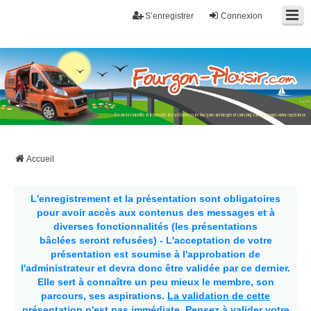
S’enregistrer
Connexion
Fourgon-plaisir.com
Forum de conseils et d'entraide des utilisateurs de fourgons, fourgons
aménagés, vans et de camping-car. Partagez votre expérience.
Accueil
L'enregistrement et la présentation sont obligatoires
pour avoir accès aux contenus des messages et à
diverses fonctionnalités (les présentations
bâclées seront refusées) - L'acceptation de votre
présentation est soumise à l'approbation de
l'administrateur et devra donc être validée par ce dernier.
Elle sert à connaître un peu mieux le membre, son
parcours, ses aspirations.
La validation de cette
présentation n'est pas immédiate
. Pensez à valider votre