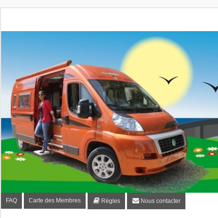
Fourgon-plaisir.com
Forum de conseils et d'entraide des utilisateurs de fourgo
FAQ
Carte des Membres
Règles
Nous contacter