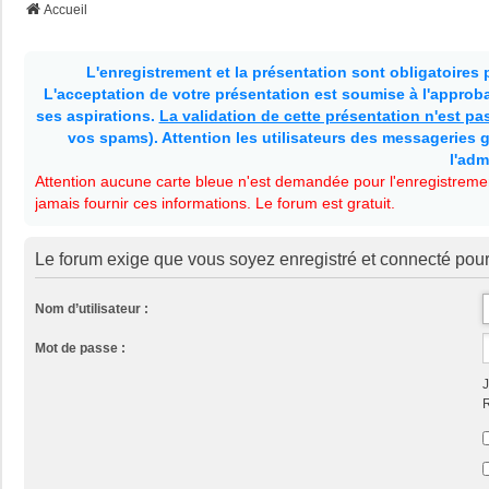
Accueil
L'enregistrement et la présentation sont obligatoires
L'acceptation de votre présentation est soumise à l'approbat
ses aspirations.
La validation de cette présentation n'est p
vos spams). Attention les utilisateurs des messageries g
l'adm
Attention aucune carte bleue n'est demandée pour l'enregistremen
jamais fournir ces informations. Le forum est gratuit.
Le forum exige que vous soyez enregistré et connecté pour
Nom d’utilisateur :
Mot de passe :
J
R