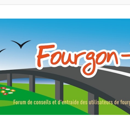
ns, fourgons aménagés, vans et de camping-car. Partagez votre expérie