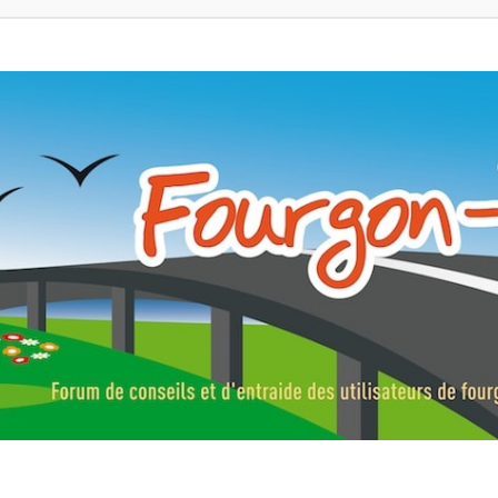
ns, fourgons aménagés, vans et de camping-car. Partagez votre expérie