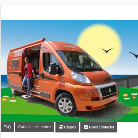
Fourgon-plaisir.com
Forum de conseils et d'entraide des utilisateurs de fourgo
FAQ
Carte des Membres
Règles
Nous contacter