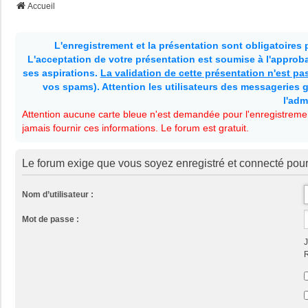
Accueil
L'enregistrement et la présentation sont obligatoires
L'acceptation de votre présentation est soumise à l'approbat
ses aspirations.
La validation de cette présentation n'est p
vos spams). Attention les utilisateurs des messageries g
l'adm
Attention aucune carte bleue n'est demandée pour l'enregistremen
jamais fournir ces informations. Le forum est gratuit.
Le forum exige que vous soyez enregistré et connecté pour
Nom d’utilisateur :
Mot de passe :
J
R