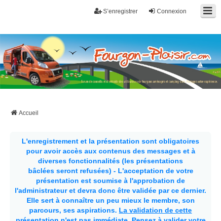
S’enregistrer
Connexion
Fourgon-plaisir.com
Forum de conseils et d'entraide des utilisateurs de fourgons, fourgons
aménagés, vans et de camping-car. Partagez votre expérience.
Accueil
L'enregistrement et la présentation sont obligatoires
pour avoir accès aux contenus des messages et à
diverses fonctionnalités (les présentations
bâclées seront refusées) - L'acceptation de votre
présentation est soumise à l'approbation de
l'administrateur et devra donc être validée par ce dernier.
Elle sert à connaître un peu mieux le membre, son
parcours, ses aspirations.
La validation de cette
présentation n'est pas immédiate
. Pensez à valider votre