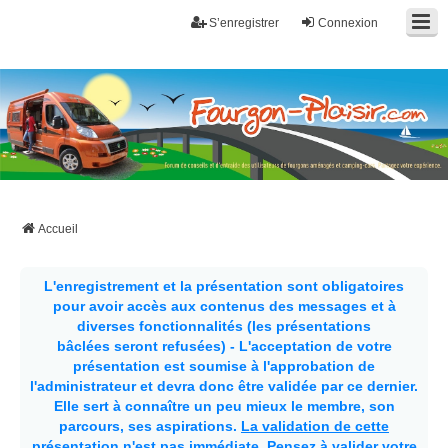
S’enregistrer
Connexion
Fourgon-plaisir.com
Forum de conseils et d'entraide des utilisateurs de fourgons, fourgons
aménagés, vans et de camping-car. Partagez votre expérience.
Accueil
L'enregistrement et la présentation sont obligatoires
pour avoir accès aux contenus des messages et à
diverses fonctionnalités (les présentations
bâclées seront refusées) - L'acceptation de votre
présentation est soumise à l'approbation de
l'administrateur et devra donc être validée par ce dernier.
Elle sert à connaître un peu mieux le membre, son
parcours, ses aspirations.
La validation de cette
présentation n'est pas immédiate
. Pensez à valider votre