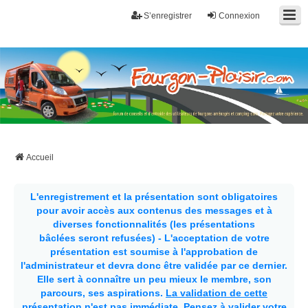
S’enregistrer
Connexion
Fourgon-plaisir.com
Forum de conseils et d'entraide des utilisateurs de fourgons, fourgons
aménagés, vans et de camping-car. Partagez votre expérience.
Accueil
L'enregistrement et la présentation sont obligatoires
pour avoir accès aux contenus des messages et à
diverses fonctionnalités (les présentations
bâclées seront refusées) - L'acceptation de votre
présentation est soumise à l'approbation de
l'administrateur et devra donc être validée par ce dernier.
Elle sert à connaître un peu mieux le membre, son
parcours, ses aspirations.
La validation de cette
présentation n'est pas immédiate
. Pensez à valider votre