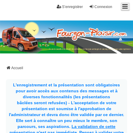
S’enregistrer
Connexion
Fourgon-plaisir.com
Forum de conseils et d'entraide des utilisateurs de fourgons, fourgons
aménagés, vans et de camping-car. Partagez votre expérience.
Accueil
L'enregistrement et la présentation sont obligatoires
pour avoir accès aux contenus des messages et à
diverses fonctionnalités (les présentations
bâclées seront refusées) - L'acceptation de votre
présentation est soumise à l'approbation de
l'administrateur et devra donc être validée par ce dernier.
Elle sert à connaître un peu mieux le membre, son
parcours, ses aspirations.
La validation de cette
présentation n'est pas immédiate
. Pensez à valider votre