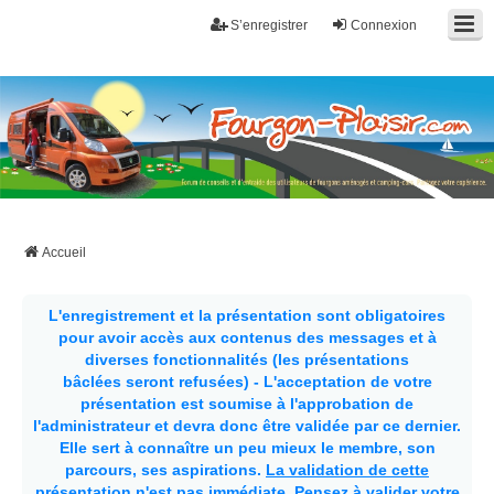
S’enregistrer
Connexion
Fourgon-plaisir.com
Forum de conseils et d'entraide des utilisateurs de fourgons, fourgons
aménagés, vans et de camping-car. Partagez votre expérience.
Accueil
L'enregistrement et la présentation sont obligatoires
pour avoir accès aux contenus des messages et à
diverses fonctionnalités (les présentations
bâclées seront refusées) - L'acceptation de votre
présentation est soumise à l'approbation de
l'administrateur et devra donc être validée par ce dernier.
Elle sert à connaître un peu mieux le membre, son
parcours, ses aspirations.
La validation de cette
présentation n'est pas immédiate
. Pensez à valider votre