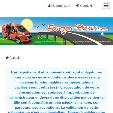
S’enregistrer
Connexion
Fourgon-plaisir.com
Forum de conseils et d'entraide des utilisateurs de fourgons, fourgons
aménagés, vans et de camping-car. Partagez votre expérience.
Accueil
L'enregistrement et la présentation sont obligatoires
pour avoir accès aux contenus des messages et à
diverses fonctionnalités (les présentations
bâclées seront refusées) - L'acceptation de votre
présentation est soumise à l'approbation de
l'administrateur et devra donc être validée par ce dernier.
Elle sert à connaître un peu mieux le membre, son
parcours, ses aspirations.
La validation de cette
présentation n'est pas immédiate
. Pensez à valider votre