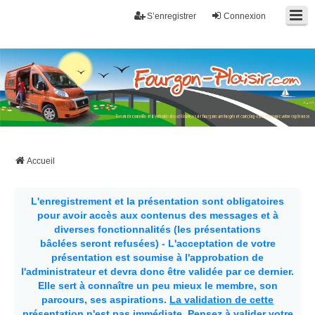
S’enregistrer
Connexion
Fourgon-plaisir.com
Forum de conseils et d'entraide des utilisateurs de fourgons, fourgons
aménagés, vans et de camping-car. Partagez votre expérience.
Accueil
L'enregistrement et la présentation sont obligatoires
pour avoir accès aux contenus des messages et à
diverses fonctionnalités (les présentations
bâclées seront refusées) - L'acceptation de votre
présentation est soumise à l'approbation de
l'administrateur et devra donc être validée par ce dernier.
Elle sert à connaître un peu mieux le membre, son
parcours, ses aspirations.
La validation de cette
présentation n'est pas immédiate
. Pensez à valider votre