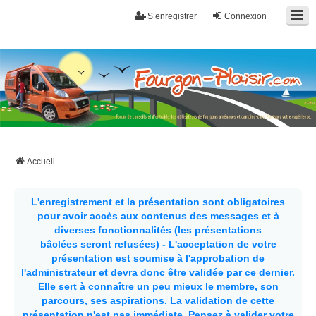
S’enregistrer
Connexion
Fourgon-plaisir.com
Forum de conseils et d'entraide des utilisateurs de fourgons, fourgons
aménagés, vans et de camping-car. Partagez votre expérience.
Accueil
L'enregistrement et la présentation sont obligatoires
pour avoir accès aux contenus des messages et à
diverses fonctionnalités (les présentations
bâclées seront refusées) - L'acceptation de votre
présentation est soumise à l'approbation de
l'administrateur et devra donc être validée par ce dernier.
Elle sert à connaître un peu mieux le membre, son
parcours, ses aspirations.
La validation de cette
présentation n'est pas immédiate
. Pensez à valider votre