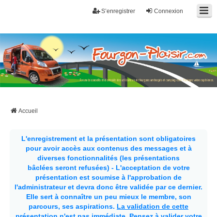
S’enregistrer
Connexion
Fourgon-plaisir.com
Forum de conseils et d'entraide des utilisateurs de fourgons, fourgons
aménagés, vans et de camping-car. Partagez votre expérience.
Accueil
L'enregistrement et la présentation sont obligatoires
pour avoir accès aux contenus des messages et à
diverses fonctionnalités (les présentations
bâclées seront refusées) - L'acceptation de votre
présentation est soumise à l'approbation de
l'administrateur et devra donc être validée par ce dernier.
Elle sert à connaître un peu mieux le membre, son
parcours, ses aspirations.
La validation de cette
présentation n'est pas immédiate
. Pensez à valider votre