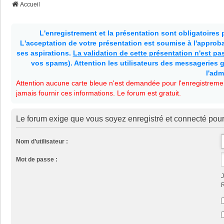
Accueil
L'enregistrement et la présentation sont obligatoires
L'acceptation de votre présentation est soumise à l'approbat
ses aspirations.
La validation de cette présentation n'est p
vos spams). Attention les utilisateurs des messageries g
l'adm
Attention aucune carte bleue n'est demandée pour l'enregistremen
jamais fournir ces informations. Le forum est gratuit.
Le forum exige que vous soyez enregistré et connecté pour
Nom d’utilisateur :
Mot de passe :
J
R