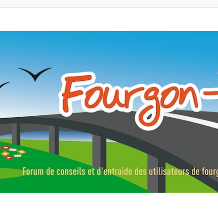
ns, fourgons aménagés, vans et de camping-car. Partagez votre expérie