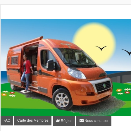
Fourgon-plaisir.com
Forum de conseils et d'entraide des utilisateurs de fourgo
FAQ
Carte des Membres
Règles
Nous contacter