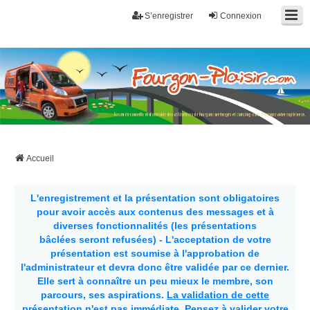
S’enregistrer
Connexion
Fourgon-plaisir.com
Forum de conseils et d'entraide des utilisateurs de fourgons, fourgons
aménagés, vans et de camping-car. Partagez votre expérience.
Accueil
L'enregistrement et la présentation sont obligatoires
pour avoir accès aux contenus des messages et à
diverses fonctionnalités (les présentations
bâclées seront refusées) - L'acceptation de votre
présentation est soumise à l'approbation de
l'administrateur et devra donc être validée par ce dernier.
Elle sert à connaître un peu mieux le membre, son
parcours, ses aspirations.
La validation de cette
présentation n'est pas immédiate
. Pensez à valider votre