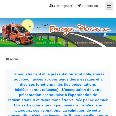
S’enregistrer
Connexion
Fourgon-plaisir.com
Forum de conseils et d'entraide des utilisateurs de fourgons, fourgons
aménagés, vans et de camping-car. Partagez votre expérience.
Accueil
L'enregistrement et la présentation sont obligatoires
pour avoir accès aux contenus des messages et à
diverses fonctionnalités (les présentations
bâclées seront refusées) - L'acceptation de votre
présentation est soumise à l'approbation de
l'administrateur et devra donc être validée par ce dernier.
Elle sert à connaître un peu mieux le membre, son
parcours, ses aspirations.
La validation de cette
présentation n'est pas immédiate
. Pensez à valider votre