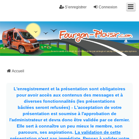
S’enregistrer
Connexion
Fourgon-plaisir.com
Forum de conseils et d'entraide des utilisateurs de fourgons, fourgons
aménagés, vans et de camping-car. Partagez votre expérience.
Accueil
L'enregistrement et la présentation sont obligatoires
pour avoir accès aux contenus des messages et à
diverses fonctionnalités (les présentations
bâclées seront refusées) - L'acceptation de votre
présentation est soumise à l'approbation de
l'administrateur et devra donc être validée par ce dernier.
Elle sert à connaître un peu mieux le membre, son
parcours, ses aspirations.
La validation de cette
présentation n'est pas immédiate
. Pensez à valider votre