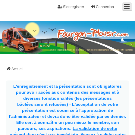
S’enregistrer
Connexion
Fourgon-plaisir.com
Forum de conseils et d'entraide des utilisateurs de fourgons, fourgons
aménagés, vans et de camping-car. Partagez votre expérience.
Accueil
L'enregistrement et la présentation sont obligatoires
pour avoir accès aux contenus des messages et à
diverses fonctionnalités (les présentations
bâclées seront refusées) - L'acceptation de votre
présentation est soumise à l'approbation de
l'administrateur et devra donc être validée par ce dernier.
Elle sert à connaître un peu mieux le membre, son
parcours, ses aspirations.
La validation de cette
présentation n'est pas immédiate
. Pensez à valider votre