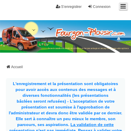
S’enregistrer
Connexion
Fourgon-plaisir.com
Forum de conseils et d'entraide des utilisateurs de fourgons, fourgons
aménagés, vans et de camping-car. Partagez votre expérience.
Accueil
L'enregistrement et la présentation sont obligatoires
pour avoir accès aux contenus des messages et à
diverses fonctionnalités (les présentations
bâclées seront refusées) - L'acceptation de votre
présentation est soumise à l'approbation de
l'administrateur et devra donc être validée par ce dernier.
Elle sert à connaître un peu mieux le membre, son
parcours, ses aspirations.
La validation de cette
présentation n'est pas immédiate
. Pensez à valider votre