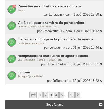
Remédier inconfort des sièges ducato
Divers
par
Le taquin
« sam. 1 août 2026 22:50
Vis à oeil pour charnière de porte arrière
Chassis - Moteur - Carrosserie - etc...
par
Cptcaverne01
« sam. 1 août 2026 11:12
L'aire de camping-car la plus chère du monde....
Les brèves de comptoir
par
Le taquin
« ven. 31 juil. 2026 18:44
Remplacement cartouche mitigeur douche
Eau - Réservoir - Pompe - Tuyaux - etc...
par
Herve03144
« jeu. 30 juil. 2026 15:21
Lecture
Rubrique "je me lâche"
par
JoRega
« jeu. 30 juil. 2026 13:22
Page
1
Sur
10
1
2
3
4
5
10
Suivante
…
Sous-forums