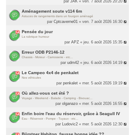
par
JAK
« ven. 7 août 2026 20:20
Aménagement soute v114 6m
Astuces de rangements dans un fourgon aménagé
par
Cptcaverne01
« ven. 7 août 2026 16:30
Pensée du jour
La rubrique humour
par
APZ
« jeu. 6 août 2026 15:35
Erreur ODB P2146-12
Chassis - Moteur - Carrosserie - etc...
par
udm42
« jeu. 6 août 2026 14:19
Le Campeo 4x4 de penkalet
Nos véhicules
par
penkalet
« mer. 5 août 2026 19:19
Où allez-vous cet été ?
Voyage - Weekend - Balade - Camping - Bivouac...
par
olganazo
« mer. 5 août 2026 16:55
Enfin boire l'eau du réservoir, grâce à Seagull IV
Eau - Réservoir - Pompe - Tuyaux - etc...
par
Ludovic2
« mer. 5 août 2026 12:30
Bürstner Habiton, fausse bonne idée ??