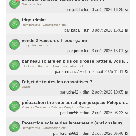
Nos véhicules
par
jc83
« lun. 3 août 2026 18:25
frigo trimixt
Réfrigérateur - Climatisation etc...
par
papa
« lun. 3 août 2026 16:01
vends 2 Raccords T pour gaine
Les petites annonces
par
jmr
« lun. 3 août 2026 15:01
panneau solaire en plus ou grosse batterie, vous mettriez le budget où ?
Électricité - Batteries - Panneaux solaires etc...
par
karman77
« dim. 2 août 2026 11:11
l'objet de toutes les convoitises ?
Divers
par
udm42
« dim. 2 août 2026 10:05
préparation trip cote adriatique jusqu'au Peloponèse
Voyage - Weekend - Balade - Camping - Bivouac...
par
Loic56
« dim. 2 août 2026 08:23
Protection solaire des lanterneaux (anti chaleur)
Réfrigérateur - Climatisation etc...
par
forum6691
« dim. 2 août 2026 06:46