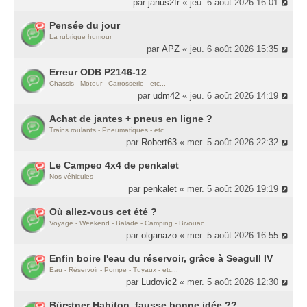
par
janus2fr
« jeu. 6 août 2026 16:01
Pensée du jour
La rubrique humour
par
APZ
« jeu. 6 août 2026 15:35
Erreur ODB P2146-12
Chassis - Moteur - Carrosserie - etc...
par
udm42
« jeu. 6 août 2026 14:19
Achat de jantes + pneus en ligne ?
Trains roulants - Pneumatiques - etc...
par
Robert63
« mer. 5 août 2026 22:32
Le Campeo 4x4 de penkalet
Nos véhicules
par
penkalet
« mer. 5 août 2026 19:19
Où allez-vous cet été ?
Voyage - Weekend - Balade - Camping - Bivouac...
par
olganazo
« mer. 5 août 2026 16:55
Enfin boire l'eau du réservoir, grâce à Seagull IV
Eau - Réservoir - Pompe - Tuyaux - etc...
par
Ludovic2
« mer. 5 août 2026 12:30
Bürstner Habiton, fausse bonne idée ??