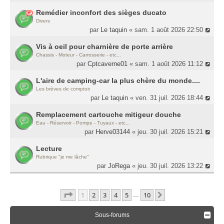
Remédier inconfort des sièges ducato
Divers
par
Le taquin
« sam. 1 août 2026 22:50
Vis à oeil pour charnière de porte arrière
Chassis - Moteur - Carrosserie - etc...
par
Cptcaverne01
« sam. 1 août 2026 11:12
L'aire de camping-car la plus chère du monde....
Les brèves de comptoir
par
Le taquin
« ven. 31 juil. 2026 18:44
Remplacement cartouche mitigeur douche
Eau - Réservoir - Pompe - Tuyaux - etc...
par
Herve03144
« jeu. 30 juil. 2026 15:21
Lecture
Rubrique "je me lâche"
par
JoRega
« jeu. 30 juil. 2026 13:22
Page
1
Sur
10
1
2
3
4
5
10
Suivante
…
Sous-forums