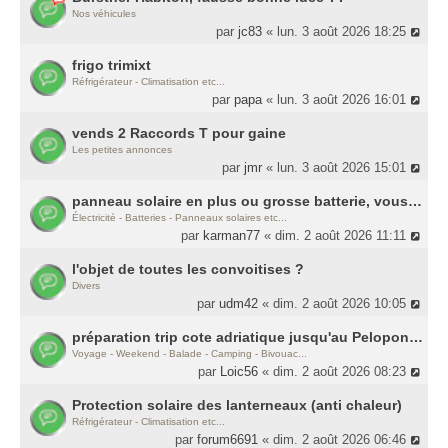
Nos véhicules
par
jc83
« lun. 3 août 2026 18:25
frigo trimixt
Réfrigérateur - Climatisation etc...
par
papa
« lun. 3 août 2026 16:01
vends 2 Raccords T pour gaine
Les petites annonces
par
jmr
« lun. 3 août 2026 15:01
panneau solaire en plus ou grosse batterie, vous mettriez le budget où ?
Électricité - Batteries - Panneaux solaires etc...
par
karman77
« dim. 2 août 2026 11:11
l'objet de toutes les convoitises ?
Divers
par
udm42
« dim. 2 août 2026 10:05
préparation trip cote adriatique jusqu'au Peloponèse
Voyage - Weekend - Balade - Camping - Bivouac...
par
Loic56
« dim. 2 août 2026 08:23
Protection solaire des lanterneaux (anti chaleur)
Réfrigérateur - Climatisation etc...
par
forum6691
« dim. 2 août 2026 06:46