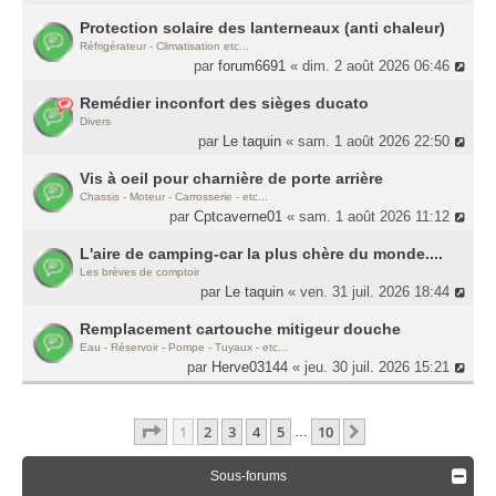
Protection solaire des lanterneaux (anti chaleur)
Réfrigérateur - Climatisation etc...
par
forum6691
« dim. 2 août 2026 06:46
Remédier inconfort des sièges ducato
Divers
par
Le taquin
« sam. 1 août 2026 22:50
Vis à oeil pour charnière de porte arrière
Chassis - Moteur - Carrosserie - etc...
par
Cptcaverne01
« sam. 1 août 2026 11:12
L'aire de camping-car la plus chère du monde....
Les brèves de comptoir
par
Le taquin
« ven. 31 juil. 2026 18:44
Remplacement cartouche mitigeur douche
Eau - Réservoir - Pompe - Tuyaux - etc...
par
Herve03144
« jeu. 30 juil. 2026 15:21
Page
1
Sur
10
1
2
3
4
5
10
Suivante
…
Sous-forums