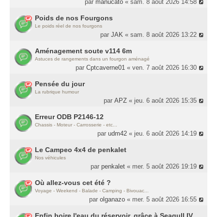
par
manucato
« sam. 8 août 2026 14:58
Poids de nos Fourgons
Le poids réel de nos fourgons
par
JAK
« sam. 8 août 2026 13:22
Aménagement soute v114 6m
Astuces de rangements dans un fourgon aménagé
par
Cptcaverne01
« ven. 7 août 2026 16:30
Pensée du jour
La rubrique humour
par
APZ
« jeu. 6 août 2026 15:35
Erreur ODB P2146-12
Chassis - Moteur - Carrosserie - etc...
par
udm42
« jeu. 6 août 2026 14:19
Le Campeo 4x4 de penkalet
Nos véhicules
par
penkalet
« mer. 5 août 2026 19:19
Où allez-vous cet été ?
Voyage - Weekend - Balade - Camping - Bivouac...
par
olganazo
« mer. 5 août 2026 16:55
Enfin boire l'eau du réservoir, grâce à Seagull IV