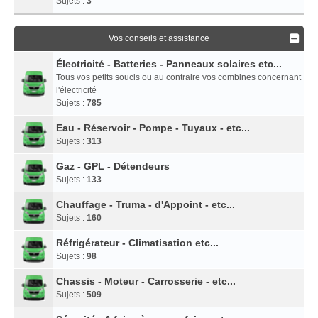
Sujets :
3
Vos conseils et assistance
Électricité - Batteries - Panneaux solaires etc...
Tous vos petits soucis ou au contraire vos combines concernant
l'électricité
Sujets :
785
Eau - Réservoir - Pompe - Tuyaux - etc...
Sujets :
313
Gaz - GPL - Détendeurs
Sujets :
133
Chauffage - Truma - d'Appoint - etc...
Sujets :
160
Réfrigérateur - Climatisation etc...
Sujets :
98
Chassis - Moteur - Carrosserie - etc...
Sujets :
509