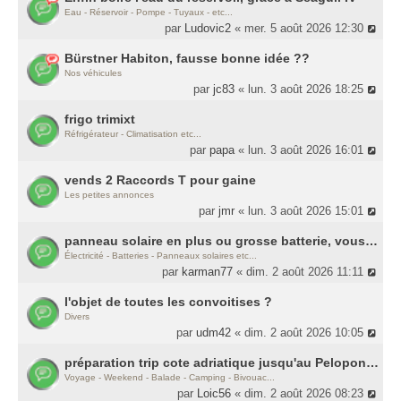
Eau - Réservoir - Pompe - Tuyaux - etc...
par
Ludovic2
« mer. 5 août 2026 12:30
Bürstner Habiton, fausse bonne idée ??
Nos véhicules
par
jc83
« lun. 3 août 2026 18:25
frigo trimixt
Réfrigérateur - Climatisation etc...
par
papa
« lun. 3 août 2026 16:01
vends 2 Raccords T pour gaine
Les petites annonces
par
jmr
« lun. 3 août 2026 15:01
panneau solaire en plus ou grosse batterie, vous mettriez le budget où ?
Électricité - Batteries - Panneaux solaires etc...
par
karman77
« dim. 2 août 2026 11:11
l'objet de toutes les convoitises ?
Divers
par
udm42
« dim. 2 août 2026 10:05
préparation trip cote adriatique jusqu'au Peloponèse
Voyage - Weekend - Balade - Camping - Bivouac...
par
Loic56
« dim. 2 août 2026 08:23