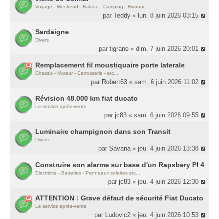
Voyage - Weekend - Balade - Camping - Bivouac...
par
Teddy
« lun. 8 juin 2026 03:15
Sardaigne
Divers
par
tigrane
« dim. 7 juin 2026 20:01
Remplacement fil moustiquaire porte laterale
Chassis - Moteur - Carrosserie - etc...
par
Robert63
« sam. 6 juin 2026 11:02
Révision 48.000 km fiat ducato
Le service après-vente
par
jc83
« sam. 6 juin 2026 09:55
Luminaire champignon dans son Transit
Divers
par
Savana
« jeu. 4 juin 2026 13:38
Construire son alarme sur base d'un Rapsbery PI 4
Électricité - Batteries - Panneaux solaires etc...
par
jc83
« jeu. 4 juin 2026 12:30
ATTENTION : Grave défaut de sécurité Fiat Ducato
Le service après-vente
par
Ludovic2
« jeu. 4 juin 2026 10:53