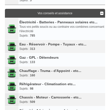
Sujets :
3
Vos conseils et assistance
Électricité - Batteries - Panneaux solaires etc...
Tous vos petits soucis ou au contraire vos combines concernant
l'électricité
Sujets :
785
Eau - Réservoir - Pompe - Tuyaux - etc...
Sujets :
313
Gaz - GPL - Détendeurs
Sujets :
133
Chauffage - Truma - d'Appoint - etc...
Sujets :
160
Réfrigérateur - Climatisation etc...
Sujets :
98
Chassis - Moteur - Carrosserie - etc...
Sujets :
509