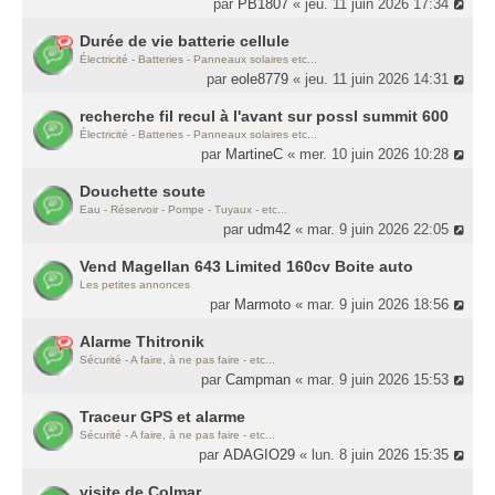
par
PB1807
« jeu. 11 juin 2026 17:34
Durée de vie batterie cellule
Électricité - Batteries - Panneaux solaires etc...
par
eole8779
« jeu. 11 juin 2026 14:31
recherche fil recul à l'avant sur possl summit 600
Électricité - Batteries - Panneaux solaires etc...
par
MartineC
« mer. 10 juin 2026 10:28
Douchette soute
Eau - Réservoir - Pompe - Tuyaux - etc...
par
udm42
« mar. 9 juin 2026 22:05
Vend Magellan 643 Limited 160cv Boite auto
Les petites annonces
par
Marmoto
« mar. 9 juin 2026 18:56
Alarme Thitronik
Sécurité - A faire, à ne pas faire - etc...
par
Campman
« mar. 9 juin 2026 15:53
Traceur GPS et alarme
Sécurité - A faire, à ne pas faire - etc...
par
ADAGIO29
« lun. 8 juin 2026 15:35
visite de Colmar