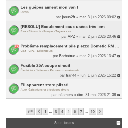
Les guêpes aiment mon van !
Divers
par
janus2fr
« mer. 3 juin 2026 09:02
[RESOLU] Ecoulement eaux usées très lent
Eau - Réservoir - Pompe - Tuyaux - etc...
par
APZ
« mar. 2 juin 2026 20:46
Problème remplacement pile piezzo Dometic RM 5380
Gaz - GPL - Détendeurs
par
Barbatruc
« mar. 2 juin 2026 13:47
Fusible 25A coupe circuit
Électricité - Batteries - Panneaux solaires etc...
par
fran44
« lun. 1 juin 2026 15:22
Fil apparent store plissé
Auto réalisations et bricolages divers
par
inflamers
« dim. 31 mai 2026 21:39
Page
5
Sur
10
1
3
4
5
6
7
10
Précédente
Suivante
…
…
Sous-forums