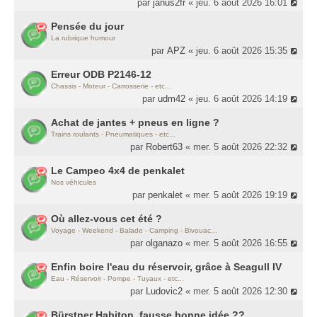
par
janus2fr
« jeu. 6 août 2026 16:01
Pensée du jour
La rubrique humour
par
APZ
« jeu. 6 août 2026 15:35
Erreur ODB P2146-12
Chassis - Moteur - Carrosserie - etc...
par
udm42
« jeu. 6 août 2026 14:19
Achat de jantes + pneus en ligne ?
Trains roulants - Pneumatiques - etc...
par
Robert63
« mer. 5 août 2026 22:32
Le Campeo 4x4 de penkalet
Nos véhicules
par
penkalet
« mer. 5 août 2026 19:19
Où allez-vous cet été ?
Voyage - Weekend - Balade - Camping - Bivouac...
par
olganazo
« mer. 5 août 2026 16:55
Enfin boire l'eau du réservoir, grâce à Seagull IV
Eau - Réservoir - Pompe - Tuyaux - etc...
par
Ludovic2
« mer. 5 août 2026 12:30
Bürstner Habiton, fausse bonne idée ??