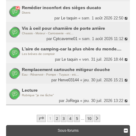
Remédier inconfort des sièges ducato
Divers
par
Le taquin
« sam. 1 août 2026 22:50
Vis à oeil pour charnière de porte arrière
Chassis - Moteur - Carrosserie - etc...
par
Cptcaverne01
« sam. 1 août 2026 11:12
L'aire de camping-car la plus chère du monde....
Les brèves de comptoir
par
Le taquin
« ven. 31 juil. 2026 18:44
Remplacement cartouche mitigeur douche
Eau - Réservoir - Pompe - Tuyaux - etc...
par
Herve03144
« jeu. 30 juil. 2026 15:21
Lecture
Rubrique "je me lâche"
par
JoRega
« jeu. 30 juil. 2026 13:22
Page
1
Sur
10
1
2
3
4
5
10
Suivante
…
Sous-forums