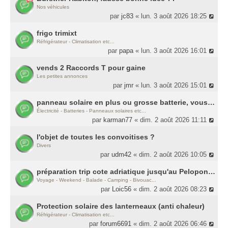
Nos véhicules
par
jc83
« lun. 3 août 2026 18:25
frigo trimixt
Réfrigérateur - Climatisation etc...
par
papa
« lun. 3 août 2026 16:01
vends 2 Raccords T pour gaine
Les petites annonces
par
jmr
« lun. 3 août 2026 15:01
panneau solaire en plus ou grosse batterie, vous mettriez le budget où ?
Électricité - Batteries - Panneaux solaires etc...
par
karman77
« dim. 2 août 2026 11:11
l'objet de toutes les convoitises ?
Divers
par
udm42
« dim. 2 août 2026 10:05
préparation trip cote adriatique jusqu'au Peloponèse
Voyage - Weekend - Balade - Camping - Bivouac...
par
Loic56
« dim. 2 août 2026 08:23
Protection solaire des lanterneaux (anti chaleur)
Réfrigérateur - Climatisation etc...
par
forum6691
« dim. 2 août 2026 06:46