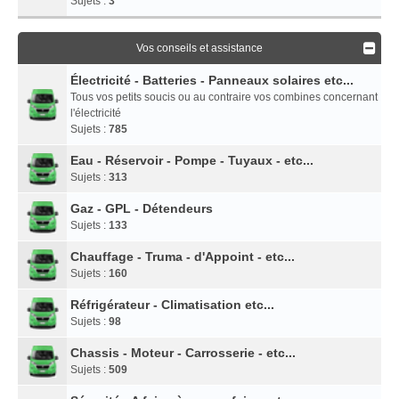
Sujets :
3
Vos conseils et assistance
Électricité - Batteries - Panneaux solaires etc...
Tous vos petits soucis ou au contraire vos combines concernant
l'électricité
Sujets :
785
Eau - Réservoir - Pompe - Tuyaux - etc...
Sujets :
313
Gaz - GPL - Détendeurs
Sujets :
133
Chauffage - Truma - d'Appoint - etc...
Sujets :
160
Réfrigérateur - Climatisation etc...
Sujets :
98
Chassis - Moteur - Carrosserie - etc...
Sujets :
509