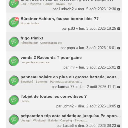
Eau - Réservoir - Pompe - Tuyaux - etc...
par
Ludovic2
« mer. 5 août 2026 12:30
Bürstner Habiton, fausse bonne idée ??
Nos véhicules
par
jc83
« lun. 3 août 2026 18:25
frigo trimixt
Réfrigérateur - Climatisation etc...
par
papa
« lun. 3 août 2026 16:01
vends 2 Raccords T pour gaine
Les petites annonces
par
jmr
« lun. 3 août 2026 15:01
panneau solaire en plus ou grosse batterie, vous mettriez le budget où ?
Électricité - Batteries - Panneaux solaires etc...
par
karman77
« dim. 2 août 2026 11:11
l'objet de toutes les convoitises ?
Divers
par
udm42
« dim. 2 août 2026 10:05
préparation trip cote adriatique jusqu'au Peloponèse
Voyage - Weekend - Balade - Camping - Bivouac...
par
Loic56
« dim. 2 août 2026 08:23