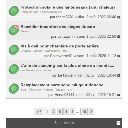
Protection solaire des lanterneaux (anti chaleur)
Réfrigérateur - Climatisation etc...
par
forum6691
« dim. 2 août 2026 06:46
Remédier inconfort des sièges ducato
Divers
par
Le taquin
« sam. 1 août 2026 22:50
Vis à oeil pour charnière de porte arrière
Chassis - Moteur - Carrosserie - etc...
par
Cptcaverne01
« sam. 1 août 2026 11:12
L'aire de camping-car la plus chère du monde....
Les brèves de comptoir
par
Le taquin
« ven. 31 juil. 2026 18:44
Remplacement cartouche mitigeur douche
Eau - Réservoir - Pompe - Tuyaux - etc...
par
Herve03144
« jeu. 30 juil. 2026 15:21
Page
1
Sur
10
1
2
3
4
5
10
Suivante
…
Sous-forums