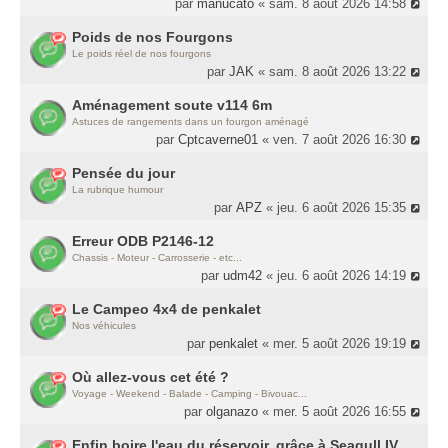
par
manucato
« sam. 8 août 2026 14:58
Poids de nos Fourgons
Le poids réel de nos fourgons
par
JAK
« sam. 8 août 2026 13:22
Aménagement soute v114 6m
Astuces de rangements dans un fourgon aménagé
par
Cptcaverne01
« ven. 7 août 2026 16:30
Pensée du jour
La rubrique humour
par
APZ
« jeu. 6 août 2026 15:35
Erreur ODB P2146-12
Chassis - Moteur - Carrosserie - etc...
par
udm42
« jeu. 6 août 2026 14:19
Le Campeo 4x4 de penkalet
Nos véhicules
par
penkalet
« mer. 5 août 2026 19:19
Où allez-vous cet été ?
Voyage - Weekend - Balade - Camping - Bivouac...
par
olganazo
« mer. 5 août 2026 16:55
Enfin boire l'eau du réservoir, grâce à Seagull IV