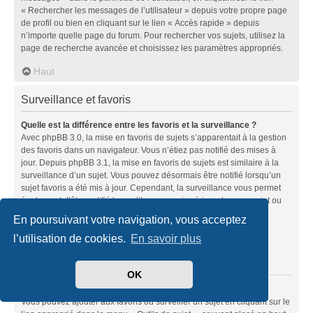
« Rechercher les messages de l’utilisateur » depuis votre propre page
de profil ou bien en cliquant sur le lien « Accès rapide » depuis
n’importe quelle page du forum. Pour rechercher vos sujets, utilisez la
page de recherche avancée et choisissez les paramètres appropriés.
Haut
Surveillance et favoris
Quelle est la différence entre les favoris et la surveillance ?
Avec phpBB 3.0, la mise en favoris de sujets s’apparentait à la gestion
des favoris dans un navigateur. Vous n’étiez pas notifié des mises à
jour. Depuis phpBB 3.1, la mise en favoris de sujets est similaire à la
surveillance d’un sujet. Vous pouvez désormais être notifié lorsqu’un
sujet favoris a été mis à jour. Cependant, la surveillance vous permet
également d’être notifié lorsqu’il y a une mise à jour dans un sujet ou
un forum. Les options de notifications pour les favoris et les
En poursuivant votre navigation, vous acceptez
surveillances peuvent être configurées depuis le panneau de
l’utilisation de cookies.
En savoir plus
l’utilisateur dans l’onglet « Préférences du forum ».
Haut
OK
Comment mettre en favoris ou surveiller des sujets ?
Vous pouvez ajouter aux favoris ou surveiller un sujet en cliquant sur le