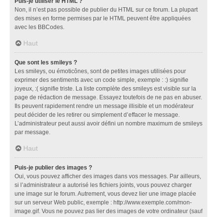
Puis-je utiliser le HTML ?
Non, il n’est pas possible de publier du HTML sur ce forum. La plupart
des mises en forme permises par le HTML peuvent être appliquées
avec les BBCodes.
Haut
Que sont les smileys ?
Les smileys, ou émoticônes, sont de petites images utilisées pour
exprimer des sentiments avec un code simple, exemple : :) signifie
joyeux, :( signifie triste. La liste complète des smileys est visible sur la
page de rédaction de message. Essayez toutefois de ne pas en abuser.
Ils peuvent rapidement rendre un message illisible et un modérateur
peut décider de les retirer ou simplement d’effacer le message.
L’administrateur peut aussi avoir défini un nombre maximum de smileys
par message.
Haut
Puis-je publier des images ?
Oui, vous pouvez afficher des images dans vos messages. Par ailleurs,
si l’administrateur a autorisé les fichiers joints, vous pouvez charger
une image sur le forum. Autrement, vous devez lier une image placée
sur un serveur Web public, exemple : http://www.exemple.com/mon-
image.gif. Vous ne pouvez pas lier des images de votre ordinateur (sauf