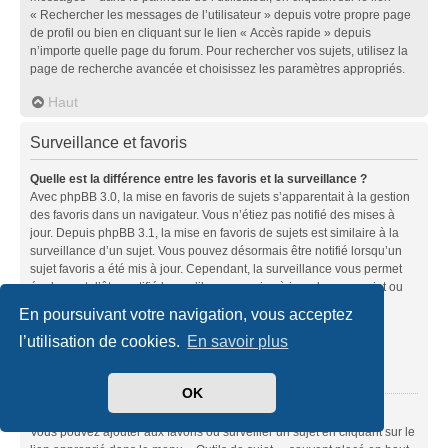
« Rechercher les messages de l’utilisateur » depuis votre propre page
de profil ou bien en cliquant sur le lien « Accès rapide » depuis
n’importe quelle page du forum. Pour rechercher vos sujets, utilisez la
page de recherche avancée et choisissez les paramètres appropriés.
Haut
Surveillance et favoris
Quelle est la différence entre les favoris et la surveillance ?
Avec phpBB 3.0, la mise en favoris de sujets s’apparentait à la gestion
des favoris dans un navigateur. Vous n’étiez pas notifié des mises à
jour. Depuis phpBB 3.1, la mise en favoris de sujets est similaire à la
surveillance d’un sujet. Vous pouvez désormais être notifié lorsqu’un
sujet favoris a été mis à jour. Cependant, la surveillance vous permet
également d’être notifié lorsqu’il y a une mise à jour dans un sujet ou
un forum. Les options de notifications pour les favoris et les
En poursuivant votre navigation, vous acceptez
surveillances peuvent être configurées depuis le panneau de
l’utilisation de cookies.
En savoir plus
l’utilisateur dans l’onglet « Préférences du forum ».
Haut
OK
Comment mettre en favoris ou surveiller des sujets ?
Vous pouvez ajouter aux favoris ou surveiller un sujet en cliquant sur le