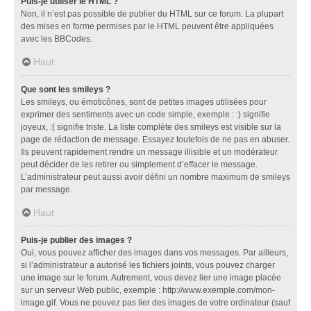
Puis-je utiliser le HTML ?
Non, il n’est pas possible de publier du HTML sur ce forum. La plupart
des mises en forme permises par le HTML peuvent être appliquées
avec les BBCodes.
Haut
Que sont les smileys ?
Les smileys, ou émoticônes, sont de petites images utilisées pour
exprimer des sentiments avec un code simple, exemple : :) signifie
joyeux, :( signifie triste. La liste complète des smileys est visible sur la
page de rédaction de message. Essayez toutefois de ne pas en abuser.
Ils peuvent rapidement rendre un message illisible et un modérateur
peut décider de les retirer ou simplement d’effacer le message.
L’administrateur peut aussi avoir défini un nombre maximum de smileys
par message.
Haut
Puis-je publier des images ?
Oui, vous pouvez afficher des images dans vos messages. Par ailleurs,
si l’administrateur a autorisé les fichiers joints, vous pouvez charger
une image sur le forum. Autrement, vous devez lier une image placée
sur un serveur Web public, exemple : http://www.exemple.com/mon-
image.gif. Vous ne pouvez pas lier des images de votre ordinateur (sauf