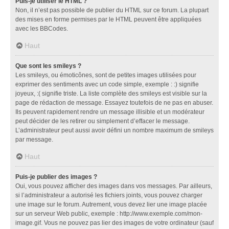
Puis-je utiliser le HTML ?
Non, il n’est pas possible de publier du HTML sur ce forum. La plupart
des mises en forme permises par le HTML peuvent être appliquées
avec les BBCodes.
Haut
Que sont les smileys ?
Les smileys, ou émoticônes, sont de petites images utilisées pour
exprimer des sentiments avec un code simple, exemple : :) signifie
joyeux, :( signifie triste. La liste complète des smileys est visible sur la
page de rédaction de message. Essayez toutefois de ne pas en abuser.
Ils peuvent rapidement rendre un message illisible et un modérateur
peut décider de les retirer ou simplement d’effacer le message.
L’administrateur peut aussi avoir défini un nombre maximum de smileys
par message.
Haut
Puis-je publier des images ?
Oui, vous pouvez afficher des images dans vos messages. Par ailleurs,
si l’administrateur a autorisé les fichiers joints, vous pouvez charger
une image sur le forum. Autrement, vous devez lier une image placée
sur un serveur Web public, exemple : http://www.exemple.com/mon-
image.gif. Vous ne pouvez pas lier des images de votre ordinateur (sauf