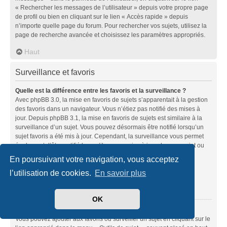
« Rechercher les messages de l’utilisateur » depuis votre propre page
de profil ou bien en cliquant sur le lien « Accès rapide » depuis
n’importe quelle page du forum. Pour rechercher vos sujets, utilisez la
page de recherche avancée et choisissez les paramètres appropriés.
Haut
Surveillance et favoris
Quelle est la différence entre les favoris et la surveillance ?
Avec phpBB 3.0, la mise en favoris de sujets s’apparentait à la gestion
des favoris dans un navigateur. Vous n’étiez pas notifié des mises à
jour. Depuis phpBB 3.1, la mise en favoris de sujets est similaire à la
surveillance d’un sujet. Vous pouvez désormais être notifié lorsqu’un
sujet favoris a été mis à jour. Cependant, la surveillance vous permet
également d’être notifié lorsqu’il y a une mise à jour dans un sujet ou
un forum. Les options de notifications pour les favoris et les
En poursuivant votre navigation, vous acceptez
surveillances peuvent être configurées depuis le panneau de
l’utilisation de cookies.
En savoir plus
l’utilisateur dans l’onglet « Préférences du forum ».
Haut
OK
Comment mettre en favoris ou surveiller des sujets ?
Vous pouvez ajouter aux favoris ou surveiller un sujet en cliquant sur le