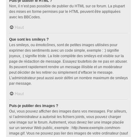
Puis-je utiliser le HTML ?
Non, il n’est pas possible de publier du HTML sur ce forum. La plupart
des mises en forme permises par le HTML peuvent être appliquées
avec les BBCodes.
Haut
Que sont les smileys ?
Les smileys, ou émoticônes, sont de petites images utilisées pour
exprimer des sentiments avec un code simple, exemple : :) signifie
joyeux, :( signifie triste. La liste complète des smileys est visible sur la
page de rédaction de message. Essayez toutefois de ne pas en abuser.
Ils peuvent rapidement rendre un message illisible et un modérateur
peut décider de les retirer ou simplement d’effacer le message.
L’administrateur peut aussi avoir défini un nombre maximum de smileys
par message.
Haut
Puis-je publier des images ?
Oui, vous pouvez afficher des images dans vos messages. Par ailleurs,
si l’administrateur a autorisé les fichiers joints, vous pouvez charger
une image sur le forum. Autrement, vous devez lier une image placée
sur un serveur Web public, exemple : http://www.exemple.com/mon-
image.gif. Vous ne pouvez pas lier des images de votre ordinateur (sauf