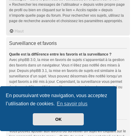
« Rechercher les messages de l’utilisateur » depuis votre propre page
de profil ou bien en cliquant sur le lien « Accès rapide » depuis
n’importe quelle page du forum. Pour rechercher vos sujets, utilisez la
page de recherche avancée et choisissez les paramètres appropriés.
Haut
Surveillance et favoris
Quelle est la différence entre les favoris et la surveillance ?
Avec phpBB 3.0, la mise en favoris de sujets s’apparentait à la gestion
des favoris dans un navigateur. Vous n’étiez pas notifié des mises à
jour. Depuis phpBB 3.1, la mise en favoris de sujets est similaire à la
surveillance d’un sujet. Vous pouvez désormais être notifié lorsqu’un
sujet favoris a été mis à jour. Cependant, la surveillance vous permet
également d’être notifié lorsqu’il y a une mise à jour dans un sujet ou
un forum. Les options de notifications pour les favoris et les
En poursuivant votre navigation, vous acceptez
surveillances peuvent être configurées depuis le panneau de
l’utilisation de cookies.
En savoir plus
l’utilisateur dans l’onglet « Préférences du forum ».
Haut
OK
Comment mettre en favoris ou surveiller des sujets ?
Vous pouvez ajouter aux favoris ou surveiller un sujet en cliquant sur le