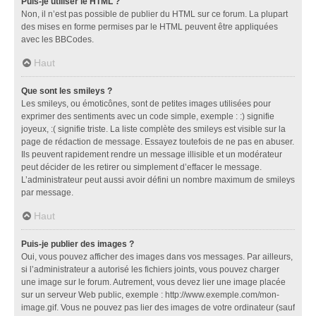
Puis-je utiliser le HTML ?
Non, il n’est pas possible de publier du HTML sur ce forum. La plupart
des mises en forme permises par le HTML peuvent être appliquées
avec les BBCodes.
Haut
Que sont les smileys ?
Les smileys, ou émoticônes, sont de petites images utilisées pour
exprimer des sentiments avec un code simple, exemple : :) signifie
joyeux, :( signifie triste. La liste complète des smileys est visible sur la
page de rédaction de message. Essayez toutefois de ne pas en abuser.
Ils peuvent rapidement rendre un message illisible et un modérateur
peut décider de les retirer ou simplement d’effacer le message.
L’administrateur peut aussi avoir défini un nombre maximum de smileys
par message.
Haut
Puis-je publier des images ?
Oui, vous pouvez afficher des images dans vos messages. Par ailleurs,
si l’administrateur a autorisé les fichiers joints, vous pouvez charger
une image sur le forum. Autrement, vous devez lier une image placée
sur un serveur Web public, exemple : http://www.exemple.com/mon-
image.gif. Vous ne pouvez pas lier des images de votre ordinateur (sauf