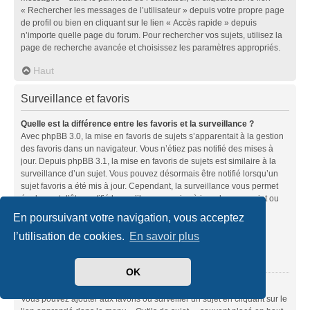
« Rechercher les messages de l’utilisateur » depuis votre propre page
de profil ou bien en cliquant sur le lien « Accès rapide » depuis
n’importe quelle page du forum. Pour rechercher vos sujets, utilisez la
page de recherche avancée et choisissez les paramètres appropriés.
Haut
Surveillance et favoris
Quelle est la différence entre les favoris et la surveillance ?
Avec phpBB 3.0, la mise en favoris de sujets s’apparentait à la gestion
des favoris dans un navigateur. Vous n’étiez pas notifié des mises à
jour. Depuis phpBB 3.1, la mise en favoris de sujets est similaire à la
surveillance d’un sujet. Vous pouvez désormais être notifié lorsqu’un
sujet favoris a été mis à jour. Cependant, la surveillance vous permet
également d’être notifié lorsqu’il y a une mise à jour dans un sujet ou
un forum. Les options de notifications pour les favoris et les
En poursuivant votre navigation, vous acceptez
surveillances peuvent être configurées depuis le panneau de
l’utilisation de cookies.
En savoir plus
l’utilisateur dans l’onglet « Préférences du forum ».
Haut
OK
Comment mettre en favoris ou surveiller des sujets ?
Vous pouvez ajouter aux favoris ou surveiller un sujet en cliquant sur le